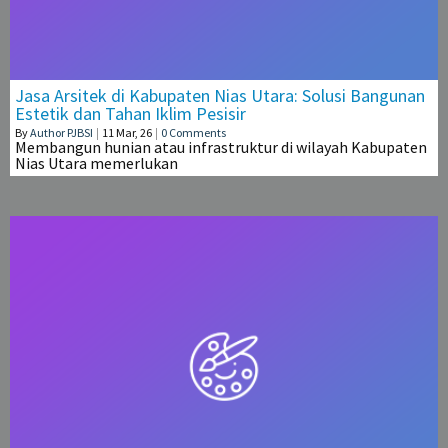
Jasa Arsitek di Kabupaten Nias Utara: Solusi Bangunan
Estetik dan Tahan Iklim Pesisir
By
Author PJBSI
|
11
Mar, 26
|
0 Comments
Membangun hunian atau infrastruktur di wilayah Kabupaten
Nias Utara memerlukan