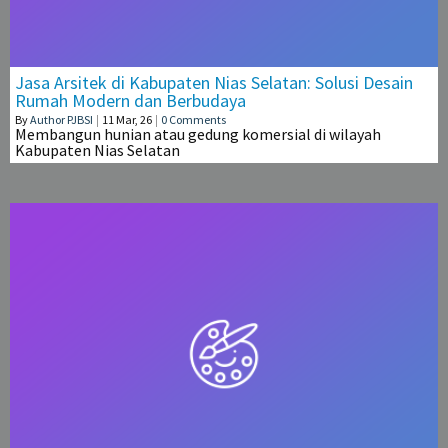
Jasa Arsitek di Kabupaten Nias Selatan: Solusi Desain
Rumah Modern dan Berbudaya
By
Author PJBSI
|
11
Mar, 26
|
0 Comments
Membangun hunian atau gedung komersial di wilayah
Kabupaten Nias Selatan