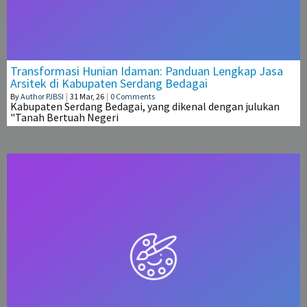
Transformasi Hunian Idaman: Panduan Lengkap Jasa
Arsitek di Kabupaten Serdang Bedagai
By
Author PJBSI
|
31
Mar, 26
|
0 Comments
Kabupaten Serdang Bedagai, yang dikenal dengan julukan
"Tanah Bertuah Negeri