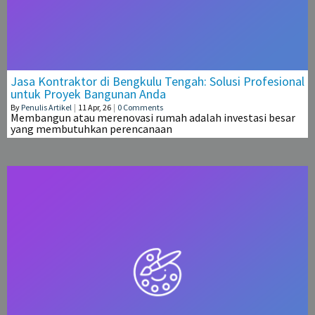
Jasa Kontraktor di Bengkulu Tengah: Solusi Profesional
untuk Proyek Bangunan Anda
By
Penulis Artikel
|
11
Apr, 26
|
0 Comments
Membangun atau merenovasi rumah adalah investasi besar
yang membutuhkan perencanaan