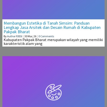
Membangun Estetika di Tanah Simsim: Panduan
Lengkap Jasa Arsitek dan Desain Rumah di Kabupaten
Pakpak Bharat
By
Author PJBSI
|
30
Mar, 26
|
0 Comments
Kabupaten Pakpak Bharat merupakan wilayah yang memiliki
karakteristik alam yang