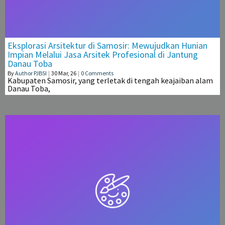
Eksplorasi Arsitektur di Samosir: Mewujudkan Hunian
Impian Melalui Jasa Arsitek Profesional di Jantung
Danau Toba
By
Author PJBSI
|
30
Mar, 26
|
0 Comments
Kabupaten Samosir, yang terletak di tengah keajaiban alam
Danau Toba,