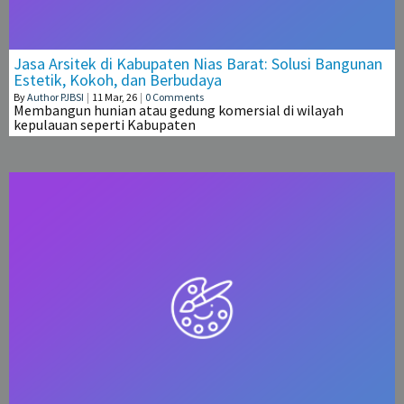
Jasa Arsitek di Kabupaten Nias Barat: Solusi Bangunan
Estetik, Kokoh, dan Berbudaya
By
Author PJBSI
|
11
Mar, 26
|
0 Comments
Membangun hunian atau gedung komersial di wilayah
kepulauan seperti Kabupaten