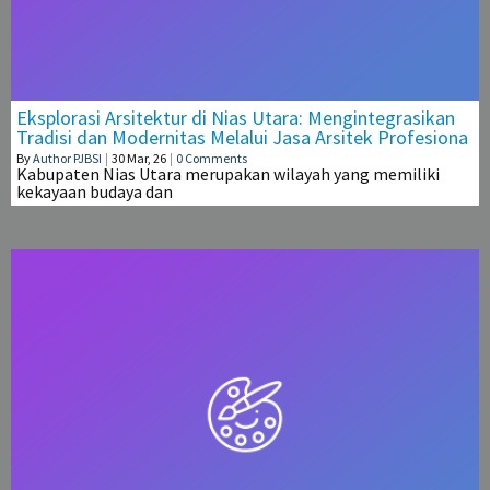
Eksplorasi Arsitektur di Nias Utara: Mengintegrasikan
Tradisi dan Modernitas Melalui Jasa Arsitek Profesiona
By
Author PJBSI
|
30
Mar, 26
|
0 Comments
Kabupaten Nias Utara merupakan wilayah yang memiliki
kekayaan budaya dan