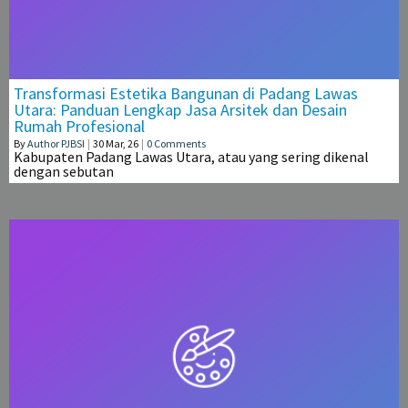
Transformasi Estetika Bangunan di Padang Lawas
Utara: Panduan Lengkap Jasa Arsitek dan Desain
Rumah Profesional
By
Author PJBSI
|
30
Mar, 26
|
0 Comments
Kabupaten Padang Lawas Utara, atau yang sering dikenal
dengan sebutan