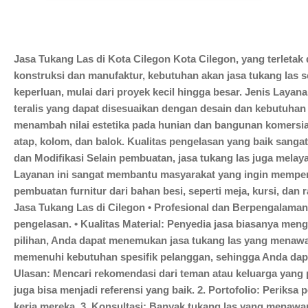
HUBUNGI KAMI
Jasa Tukang Las di Kota Cilegon Kota Cilegon, yang terletak
konstruksi dan manufaktur, kebutuhan akan jasa tukang las 
keperluan, mulai dari proyek kecil hingga besar. Jenis Lay
teralis yang dapat disesuaikan dengan desain dan kebutuhan 
menambah nilai estetika pada hunian dan bangunan komersial
atap, kolom, dan balok. Kualitas pengelasan yang baik sang
dan Modifikasi Selain pembuatan, jasa tukang las juga mela
Layanan ini sangat membantu masyarakat yang ingin memper
pembuatan furnitur dari bahan besi, seperti meja, kursi, da
Jasa Tukang Las di Cilegon • Profesional dan Berpengalama
pengelasan. • Kualitas Material: Penyedia jasa biasanya men
pilihan, Anda dapat menemukan jasa tukang las yang menawa
memenuhi kebutuhan spesifik pelanggan, sehingga Anda dap
Ulasan: Mencari rekomendasi dari teman atau keluarga yan
juga bisa menjadi referensi yang baik. 2. Portofolio: Periksa
kerja mereka. 3. Konsultasi: Banyak tukang las yang menawa