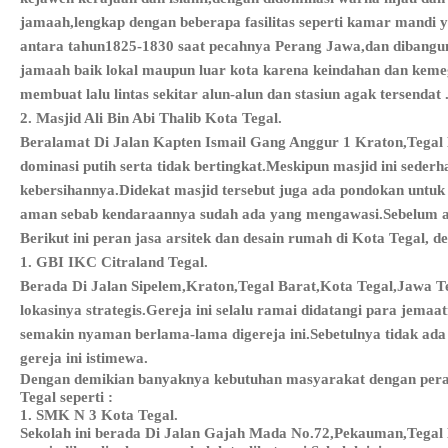
jamaah,lengkap dengan beberapa fasilitas seperti kamar mandi y
antara tahun1825-1830 saat pecahnya Perang Jawa,dan dibangun o
jamaah baik lokal maupun luar kota karena keindahan dan keme
membuat lalu lintas sekitar alun-alun dan stasiun agak tersendat 
2. Masjid Ali Bin Abi Thalib Kota Tegal.
Beralamat Di Jalan Kapten Ismail Gang Anggur 1 Kraton,Tegal 
dominasi putih serta tidak bertingkat.Meskipun masjid ini sede
kebersihannya.Didekat masjid tersebut juga ada pondokan untuk 
aman sebab kendaraannya sudah ada yang mengawasi.Sebelum ada
Berikut ini peran jasa arsitek dan desain rumah di Kota Tegal, 
1. GBI IKC Citraland Tegal.
Berada Di Jalan Sipelem,Kraton,Tegal Barat,Kota Tegal,Jawa Te
lokasinya strategis.Gereja ini selalu ramai didatangi para jema
semakin nyaman berlama-lama digereja ini.Sebetulnya tidak ad
gereja ini istimewa.
Dengan demikian banyaknya kebutuhan masyarakat dengan peran j
Tegal seperti :
1. SMK N 3 Kota Tegal.
Sekolah ini berada Di Jalan Gajah Mada No.72,Pekauman,Tegal 