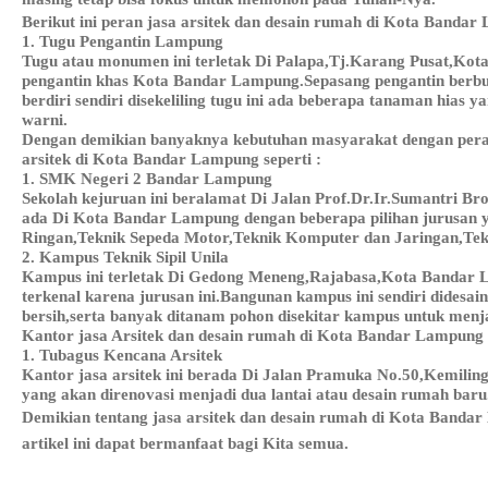
Berikut ini peran jasa arsitek dan desain rumah di Kota Bandar
1. Tugu Pengantin Lampung
Tugu atau monumen ini terletak Di Palapa,Tj.Karang Pusat,Ko
pengantin khas Kota Bandar Lampung.Sepasang pengantin berbu
berdiri sendiri disekeliling tugu ini ada beberapa tanaman hias 
warni.
Dengan demikian banyaknya kebutuhan masyarakat dengan peran
arsitek di Kota Bandar Lampung seperti :
1. SMK Negeri 2 Bandar Lampung
Sekolah kejuruan ini beralamat Di Jalan Prof.Dr.Ir.Sumantri 
ada Di Kota Bandar Lampung dengan beberapa pilihan jurusan 
Ringan,Teknik Sepeda Motor,Teknik Komputer dan Jaringan,Tekni
2. Kampus Teknik Sipil Unila
Kampus ini terletak Di Gedong Meneng,Rajabasa,Kota Bandar L
terkenal karena jurusan ini.Bangunan kampus ini sendiri didesa
bersih,serta banyak ditanam pohon disekitar kampus untuk menj
Kantor jasa Arsitek dan desain rumah di Kota Bandar Lampung 
1. Tubagus Kencana Arsitek
Kantor jasa arsitek ini berada Di Jalan Pramuka No.50,Kemili
yang akan direnovasi menjadi dua lantai atau desain rumah bar
Demikian tentang jasa arsitek dan desain rumah di Kota Band
artikel ini dapat bermanfaat bagi Kita semua.