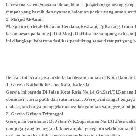
berwarna-warni.Suasana dimasjid ini sejuk,sehingga orang yang s
tempat yang bersih dan nyaman,halaman parkir yang aman,serta l
2. Masjid Al-Amin
Masjid ini terletak Di Jalan Cendana,Rw.Laut,Tj.Karang Timu
kesan besar pada masjid ini.Masjid ini bisa menampung ratusan
ini dilengkapi beberapa fasilitas pendukung seperti tempat yang
Berikut ini peran jasa arsitek dan desain rumah di Kota Bandar
1. Gereja Katholik Kristus Raja, Katerdal
Gereja ini berada Di Jalan Kota Raja No.14,Gn.Sari,Tj.Karan
dominasi warna putih dan satu menara.Gereja ini sangat terjaga
diakses,tak hanya menggelar acara keagamaan saja gereja ini 
2. Gereja Kristen Tritunggal
Gereja ini beralamat Di Jalan W.R.Supratman No.131,Pesawaha
dan juga yang termegah tak heran jika gereja ini selalu ramai 
masing tetap bisa fokus untuk memohon pada Tuhan-Nya.