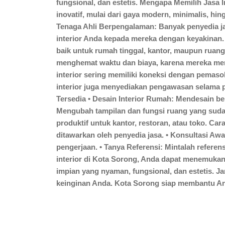
fungsional, dan estetis. Mengapa Memilih Jasa 
inovatif, mulai dari gaya modern, minimalis, h
Tenaga Ahli Berpengalaman: Banyak penyedia j
interior Anda kepada mereka dengan keyakinan. 
baik untuk rumah tinggal, kantor, maupun ruang
menghemat waktu dan biaya, karena mereka memi
interior sering memiliki koneksi dengan pemas
interior juga menyediakan pengawasan selama p
Tersedia • Desain Interior Rumah: Mendesain ber
Mengubah tampilan dan fungsi ruang yang sudah
produktif untuk kantor, restoran, atau toko. Car
ditawarkan oleh penyedia jasa. • Konsultasi A
pengerjaan. • Tanya Referensi: Mintalah refere
interior di Kota Sorong, Anda dapat menemuka
impian yang nyaman, fungsional, dan estetis. J
keinginan Anda. Kota Sorong siap membantu An