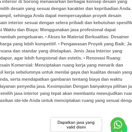
sa interior di Sorong menawarkan berbagai konsep desain yang
milih desain yang sesuai dengan karakter dan kepribadian Anda. 
erampil, sehingga Anda dapat mempercayakan proyek desain
n interior sesuai dengan selera pribadi dan kebutuhan spesifik
nsi Waktu dan Biaya: Menggunakan jasa profesional dapat
mbah pengeluaran. • Akses ke Material Berkualitas: Desainer
arga yang lebih kompetitif. • Pengawasan Proyek yang Baik: Ja
ana dan standar yang ditetapkan. Jenis Jasa Interior yang
apur, agar lebih fungsional dan estetis. • Renovasi Ruang:
esain Komersial: Menciptakan ruang kerja yang menarik dan
asil kerja sebelumnya untuk menilai gaya dan kualitas desain yang
 Anda, serta mendapatkan gambaran tentang biaya dan waktu
s layanan penyedia jasa. Kesimpulan Dengan banyaknya pilihan j
emilih jasa interior yang tepat akan membantu mewujudkan rua
ltasikan ide-ide Anda untuk menciptakan ruang yang sesuai deng
Dapatkan jasa yang
valid disini