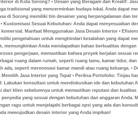
Interior di Kota Sorong? • Desain yang Beragam dan Kreatif: Ja
ingga tradisional yang mencerminkan budaya lokal. Anda dapat me
asa di Sorong memiliki tim desainer yang berpengalaman dan t
• Kustomisasi Sesuai Kebutuhan: Anda dapat menyesuaikan desai
 komersial. Manfaat Menggunakan Jasa Desain Interior • Efisie
liki pengetahuan untuk menghindari kesalahan yang dapat mena
ok, memungkinkan Anda mendapatkan bahan berkualitas dengan h
roses pengerjaan, memastikan bahwa proyek berjalan sesuai renc
bagai ruang dalam rumah, seperti ruang tamu, kamar tidur, dan d
 ada, seperti merenovasi kamar mandi atau ruang keluarga. • D
a Memilih Jasa Interior yang Tepat • Periksa Portofolio: Tinjau h
wal: Lakukan konsultasi untuk mendiskusikan ide dan kebutuhan
nsi dari klien sebelumnya untuk memastikan reputasi dan kualita
n penyedia yang sesuai dengan kebutuhan dan anggaran Anda. M
angan ragu untuk menjelajahi berbagai opsi yang ada dan konsu
da mewujudkan desain interior yang Anda impikan!