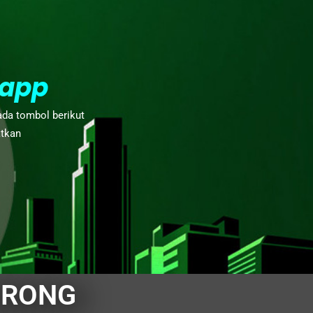
app
ada tombol berikut
atkan
ORONG