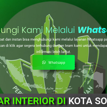
ungi Kami Melalui
Whats
at dan instan bisa menghubungi kami melalui layanan Whatsapp p
kan di klik agar segera terhubung dengan team kami untuk mendap
informasi lebih lanjut.
Whatsapp
AR INTERIOR DI
KOTA S