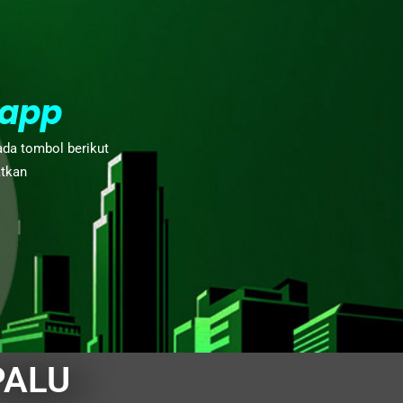
app
ada tombol berikut
atkan
PALU