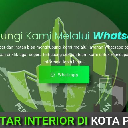
ungi Kami Melalui
Whats
at dan instan bisa menghubungi kami melalui layanan Whatsapp p
kan di klik agar segera terhubung dengan team kami untuk mendap
informasi lebih lanjut.
Whatsapp
TAR INTERIOR DI
KOTA 