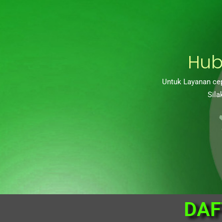
Hub
Untuk Layanan cep
Sila
DAF