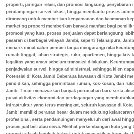
properti, jaringan relasi, dan promosi langsung, penyebaran 
pendampingan survei lokasi, hingga membantu proses administ
dirancang untuk memberikan kenyamanan dan keamanan kepa
marketing properti memberikan banyak manfaat bagi pemilik 
promosi yang luas, proses penjualan dapat berlangsung lebi
pasaran di berbagai wilayah Jambi, seperti Telanaipura, Ja
menarik minat calon pembeli tanpa mengurangi nilai keuntung
rumah tinggal, lahan strategis, ruko, apartemen, hingga kos
legalitas yang aman sebelum transaksi dilakukan. Keuntunga
penjadwalan survei, hingga administrasi, sehingga klien dap
Potensial di Kota Jambi Beberapa kawasan di Kota Jambi memi
pendidikan, sehingga permintaan rumah, kos-kosan, dan ruko
Jambi Timur menawarkan banyak perumahan baru serta akses j
pusat aktivitas ekonomi dan perdagangan yang membutuhkan 
infrastruktur yang terus meningkat, seluruh kawasan di Kota 
Jambi memiliki peranan besar dalam mendukung kelancaran tr
profesional, serta pendampingan menyeluruh dari awal hingg
proses jual beli atau sewa. Melihat perkembangan kota yang 
properti adalah langkah terbaik untuk memastikan transaksi b