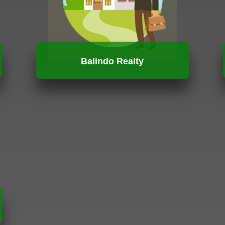
Balindo Realty
HUBUNGI KAMI