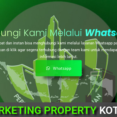
ungi Kami Melalui
Whats
at dan instan bisa menghubungi kami melalui layanan Whatsapp p
kan di klik agar segera terhubung dengan team kami untuk mendap
informasi lebih lanjut.
Whatsapp
RKETING PROPERTY
KO