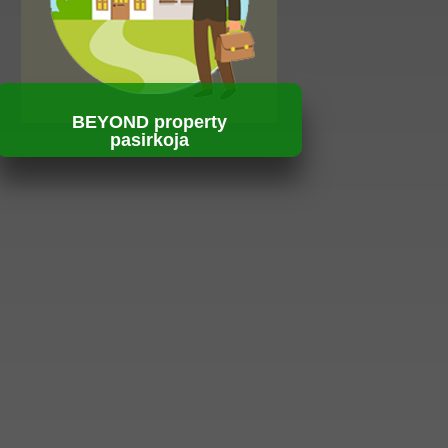
BEYOND property
pasirkoja
HUBUNGI KAMI