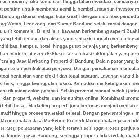
emen modern, ruko komersial, hingga lahan investasi, semuanya m
t penting untuk membantu pemilik, pembeli, maupun investor meng
Bandung dikenal sebagai kota kreatif dengan mobilitas pendud
g Wetan, Lengkong, dan Sumur Bandung selalu ramai dengan akti
unit komersial. Di sisi lain, kawasan berkembang seperti Buah
 yang lebih tenang dan akses yang semakin mudah menuju pusat 
endidikan, kampus, hotel, hingga pusat belanja yang berkemba
 modern, cluster eksklusif, serta infrastruktur jalan yang teru
Penting Jasa Marketing Properti di Bandung Dalam pasar yang b
engan calon pembeli atau penyewa. Dengan pemahaman mendalam 
egi penjualan yang efektif dan tepat sasaran. Layanan yang di
si fisik, hingga keunggulan lokasi. Kemudian marketing akan mem
menarik minat calon pembeli. Selain promosi manual melalui jari
m iklan properti, website, dan komunitas online. Kombinasi prom
i lebih besar. Marketing properti juga bertugas menjadi mediat
tratif hingga proses transaksi selesai. Dengan pendampingan p
n Menggunakan Jasa Marketing Properti Menggunakan jasa marke
trategi pemasaran yang lebih terarah sehingga proses penjualan
i kondisi pasar Bandung, sehingga properti tidak terlalu mahal