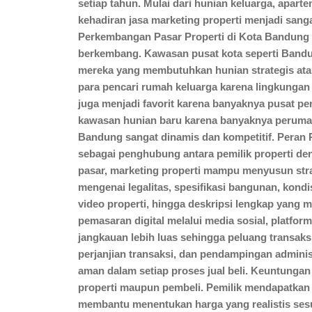
setiap tahun. Mulai dari hunian keluarga, apart
kehadiran jasa marketing properti menjadi sanga
Perkembangan Pasar Properti di Kota Bandung 
berkembang. Kawasan pusat kota seperti Bandun
mereka yang membutuhkan hunian strategis atau 
para pencari rumah keluarga karena lingkungan
juga menjadi favorit karena banyaknya pusat p
kawasan hunian baru karena banyaknya perumahan
Bandung sangat dinamis dan kompetitif. Peran 
sebagai penghubung antara pemilik properti d
pasar, marketing properti mampu menyusun strat
mengenai legalitas, spesifikasi bangunan, kondi
video properti, hingga deskripsi lengkap yang 
pemasaran digital melalui media sosial, platfor
jangkauan lebih luas sehingga peluang transaks
perjanjian transaksi, dan pendampingan adminis
aman dalam setiap proses jual beli. Keuntunga
properti maupun pembeli. Pemilik mendapatkan s
membantu menentukan harga yang realistis sesua