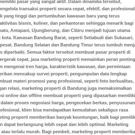
emiliki pasar yang sangat aktif. Dalam dinamika tersebut,
elola transaksi properti secara cepat, efektif, dan profesional
uk yang tinggi dan pertumbuhan kawasan baru yang terus
vitas bisnis, kuliner, dan perkantoran sehingga menarik bagi
batu, Antapani, Ujungberung, dan Cibiru menjadi tujuan utama
kota. Kawasan Bandung Barat, seperti Setiabudi dan Sukasari,
ng pesat. Bandung Selatan dan Bandung Timur terus tumbuh menj
s diperbaiki. Semua faktor tersebut membuat pasar properti di
ergerak cepat, jasa marketing properti memainkan peran pentin
mengenai tren harga, karakteristik kawasan, dan permintaan
berikan mencakup survei properti, pengumpulan data lengkap
buat materi promosi yang profesional, seperti foto berkualitas,
ngan relasi, marketing properti di Bandung juga memaksimalkan
osi online dan offline membuat properti yang dipasarkan memilik
or dalam proses negosiasi harga, pengecekan berkas, penyusunan
rofesional, klien bisa mendapatkan kemudahan sekaligus rasa
ting properti memberikan banyak keuntungan, baik bagi pemili
 dapat berlangsung lebih cepat dan lebih optimal. Marketing
 atau terlalu murah. Bagi pembeli, marketing properti memberik