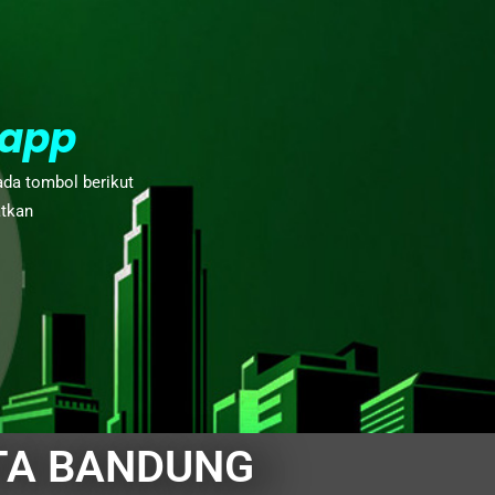
app
ada tombol berikut
atkan
TA BANDUNG