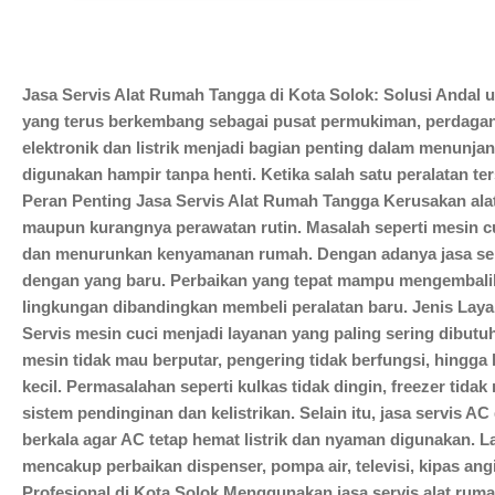
HUBUNGI KAMI
Jasa Servis Alat Rumah Tangga di Kota Solok: Solusi Andal 
yang terus berkembang sebagai pusat permukiman, perdagang
elektronik dan listrik menjadi bagian penting dalam menunjang
digunakan hampir tanpa henti. Ketika salah satu peralatan te
Peran Penting Jasa Servis Alat Rumah Tangga Kerusakan alat 
maupun kurangnya perawatan rutin. Masalah seperti mesin cuc
dan menurunkan kenyamanan rumah. Dengan adanya jasa servis
dengan yang baru. Perbaikan yang tepat mampu mengembalikan
lingkungan dibandingkan membeli peralatan baru. Jenis Layana
Servis mesin cuci menjadi layanan yang paling sering dibutu
mesin tidak mau berputar, pengering tidak berfungsi, hingg
kecil. Permasalahan seperti kulkas tidak dingin, freezer tid
sistem pendinginan dan kelistrikan. Selain itu, jasa servis 
berkala agar AC tetap hemat listrik dan nyaman digunakan. L
mencakup perbaikan dispenser, pompa air, televisi, kipas angi
Profesional di Kota Solok Menggunakan jasa servis alat ru