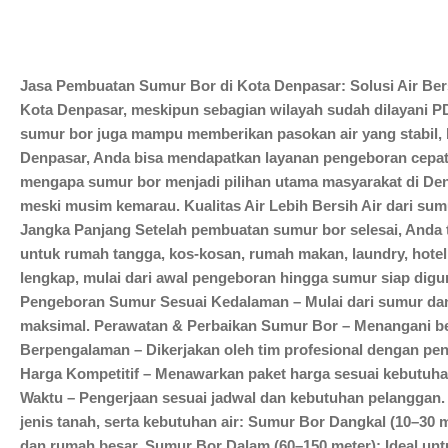
Jasa Pembuatan Sumur Bor di Kota Denpasar: Solusi Air Bers
Kota Denpasar, meskipun sebagian wilayah sudah dilayani P
sumur bor juga mampu memberikan pasokan air yang stabil, 
Denpasar, Anda bisa mendapatkan layanan pengeboran cepat, 
mengapa sumur bor menjadi pilihan utama masyarakat di Den
meski musim kemarau. Kualitas Air Lebih Bersih Air dari sumu
Jangka Panjang Setelah pembuatan sumur bor selesai, Anda ti
untuk rumah tangga, kos-kosan, rumah makan, laundry, hote
lengkap, mulai dari awal pengeboran hingga sumur siap digun
Pengeboran Sumur Sesuai Kedalaman – Mulai dari sumur dan
maksimal. Perawatan & Perbaikan Sumur Bor – Menangani ber
Berpengalaman – Dikerjakan oleh tim profesional dengan pe
Harga Kompetitif – Menawarkan paket harga sesuai kebutuhan
Waktu – Pengerjaan sesuai jadwal dan kebutuhan pelanggan.
jenis tanah, serta kebutuhan air: Sumur Bor Dangkal (10–30
dan rumah besar. Sumur Bor Dalam (60–150 meter): Ideal untuk 