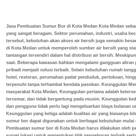
HUBUNGI KAMI
Jasa Pembuatan Sumur Bor di Kota Medan Kota Medan sebaga
yang sangat beragam. Sektor perumahan, industri, usaha kec
tersebut, kebutuhan akan akses air bersih juga semakin besa
di Kota Medan untuk memperoleh sumber air bersih yang sta
tantangan tersendiri dalam hal distribusi air bersih. Meski
saat. Beberapa kawasan bahkan mengalami gangguan aliran p
pribadi menjadi solusi terbaik. Selain kebutuhan rumah tang
hotel, restoran, perumahan padat penduduk, pertokoan, hing
terpenuhi tanpa terhambat kendala pasokan. Keunggulan M
masyarakat Kota Medan. Keunggulan pertama adalah ketersedia
tercemar, dan tidak bergantung pada musim. Keunggulan kedua
dan pengguna tidak perlu lagi mengeluarkan biaya bulanan u
Keunggulan yang ketiga adalah kualitas air yang biasanya l
sumur bor dapat digunakan untuk berbagai kebutuhan mulai 
Pembuatan sumur bor di Kota Medan harus dilakukan oleh pe
survei lokasi untuk menentukan titik pengeboran terbaik sert