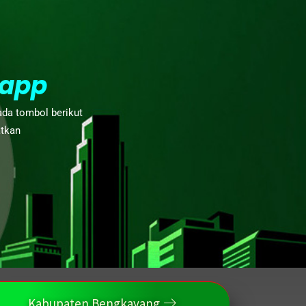
app
ada tombol berikut
atkan
Kabupaten Bengkayang