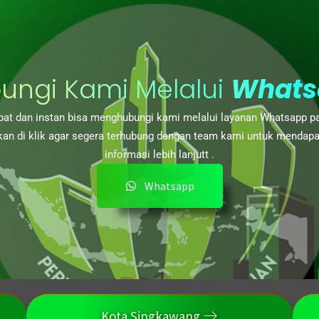
ungi Kami Melalui
Whats
at dan instan bisa menghubungi kami melalui layanan Whatsapp p
kan di klik agar segera terhubung dengan team kami untuk mendap
informasi lebih lanjutt .
Whatsapp
Kota Singkawang