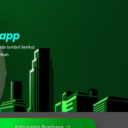
app
ada tombol berikut
atkan
Kabupaten Bombana