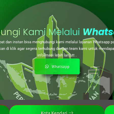
ungi Kami Melalui
Whats
at dan instan bisa menghubungi kami melalui layanan Whatsapp p
kan di klik agar segera terhubung dengan team kami untuk mendap
informasi lebih lanjutt .
Whatsapp
Kota Kendari