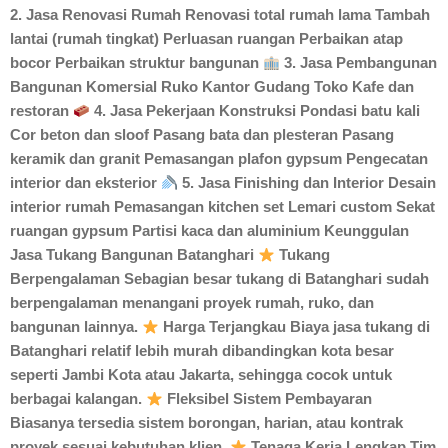
2. Jasa Renovasi Rumah Renovasi total rumah lama Tambah
lantai (rumah tingkat) Perluasan ruangan Perbaikan atap
bocor Perbaikan struktur bangunan
3. Jasa Pembangunan
Bangunan Komersial Ruko Kantor Gudang Toko Kafe dan
restoran
4. Jasa Pekerjaan Konstruksi Pondasi batu kali
Cor beton dan sloof Pasang bata dan plesteran Pasang
keramik dan granit Pemasangan plafon gypsum Pengecatan
interior dan eksterior
5. Jasa Finishing dan Interior Desain
interior rumah Pemasangan kitchen set Lemari custom Sekat
ruangan gypsum Partisi kaca dan aluminium Keunggulan
Jasa Tukang Bangunan Batanghari
Tukang
Berpengalaman Sebagian besar tukang di Batanghari sudah
berpengalaman menangani proyek rumah, ruko, dan
bangunan lainnya.
Harga Terjangkau Biaya jasa tukang di
Batanghari relatif lebih murah dibandingkan kota besar
seperti Jambi Kota atau Jakarta, sehingga cocok untuk
berbagai kalangan.
Fleksibel Sistem Pembayaran
Biasanya tersedia sistem borongan, harian, atau kontrak
proyek sesuai kebutuhan klien.
Tenaga Kerja Lengkap Tim