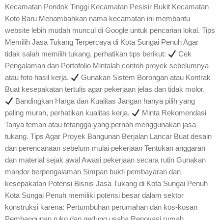
Kecamatan Pondok Tinggi Kecamatan Pesisir Bukit Kecamatan
Koto Baru Menambahkan nama kecamatan ini membantu
website lebih mudah muncul di Google untuk pencarian lokal. Tips
Memilih Jasa Tukang Terpercaya di Kota Sungai Penuh Agar
tidak salah memilih tukang, perhatikan tips berikut:
Cek
Pengalaman dan Portofolio Mintalah contoh proyek sebelumnya
atau foto hasil kerja.
Gunakan Sistem Borongan atau Kontrak
Buat kesepakatan tertulis agar pekerjaan jelas dan tidak molor.
Bandingkan Harga dan Kualitas Jangan hanya pilih yang
paling murah, perhatikan kualitas kerja.
Minta Rekomendasi
Tanya teman atau tetangga yang pernah menggunakan jasa
tukang. Tips Agar Proyek Bangunan Berjalan Lancar Buat desain
dan perencanaan sebelum mulai pekerjaan Tentukan anggaran
dan material sejak awal Awasi pekerjaan secara rutin Gunakan
mandor berpengalaman Simpan bukti pembayaran dan
kesepakatan Potensi Bisnis Jasa Tukang di Kota Sungai Penuh
Kota Sungai Penuh memiliki potensi besar dalam sektor
konstruksi karena: Pertumbuhan perumahan dan kos-kosan
Pembangunan ruko dan gedung usaha Renovasi rumah