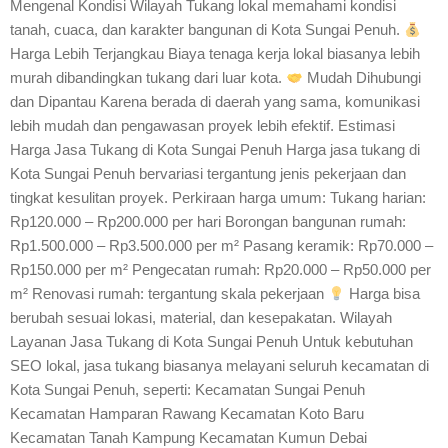
Mengenal Kondisi Wilayah Tukang lokal memahami kondisi
tanah, cuaca, dan karakter bangunan di Kota Sungai Penuh.
Harga Lebih Terjangkau Biaya tenaga kerja lokal biasanya lebih
murah dibandingkan tukang dari luar kota.
Mudah Dihubungi
dan Dipantau Karena berada di daerah yang sama, komunikasi
lebih mudah dan pengawasan proyek lebih efektif. Estimasi
Harga Jasa Tukang di Kota Sungai Penuh Harga jasa tukang di
Kota Sungai Penuh bervariasi tergantung jenis pekerjaan dan
tingkat kesulitan proyek. Perkiraan harga umum: Tukang harian:
Rp120.000 – Rp200.000 per hari Borongan bangunan rumah:
Rp1.500.000 – Rp3.500.000 per m² Pasang keramik: Rp70.000 –
Rp150.000 per m² Pengecatan rumah: Rp20.000 – Rp50.000 per
m² Renovasi rumah: tergantung skala pekerjaan
Harga bisa
berubah sesuai lokasi, material, dan kesepakatan. Wilayah
Layanan Jasa Tukang di Kota Sungai Penuh Untuk kebutuhan
SEO lokal, jasa tukang biasanya melayani seluruh kecamatan di
Kota Sungai Penuh, seperti: Kecamatan Sungai Penuh
Kecamatan Hamparan Rawang Kecamatan Koto Baru
Kecamatan Tanah Kampung Kecamatan Kumun Debai