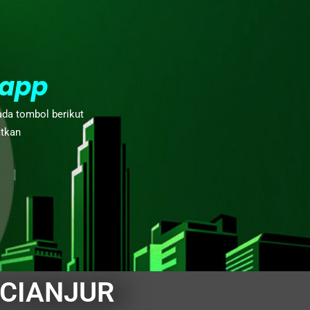
app
ada tombol berikut
atkan
CIANJUR