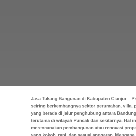
Jasa Tukang Bangunan di Kabupaten Cianjur – Pr
seiring berkembangnya sektor perumahan, villa, 
yang berada di jalur penghubung antara Bandung 
terutama di wilayah Puncak dan sekitarnya. Hal 
merencanakan pembangunan atau renovasi propert
yang kokoh, rapi, dan sesuai anggaran. Mengapa