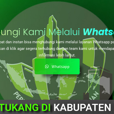
ungi Kami Melalui
Whats
at dan instan bisa menghubungi kami melalui layanan Whatsapp p
kan di klik agar segera terhubung dengan team kami untuk mendap
informasi lebih lanjut.
Whatsapp
TUKANG DI
KABUPATEN 