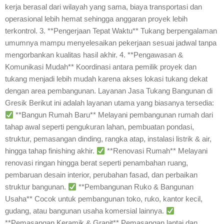
kerja berasal dari wilayah yang sama, biaya transportasi dan
operasional lebih hemat sehingga anggaran proyek lebih
terkontrol. 3. **Pengerjaan Tepat Waktu** Tukang berpengalaman
umumnya mampu menyelesaikan pekerjaan sesuai jadwal tanpa
mengorbankan kualitas hasil akhir. 4. **Pengawasan &
Komunikasi Mudah** Koordinasi antara pemilik proyek dan
tukang menjadi lebih mudah karena akses lokasi tukang dekat
dengan area pembangunan. Layanan Jasa Tukang Bangunan di
Gresik Berikut ini adalah layanan utama yang biasanya tersedia:
**Bangun Rumah Baru** Melayani pembangunan rumah dari
tahap awal seperti pengukuran lahan, pembuatan pondasi,
struktur, pemasangan dinding, rangka atap, instalasi listrik & air,
hingga tahap finishing akhir.
**Renovasi Rumah** Melayani
renovasi ringan hingga berat seperti penambahan ruang,
pembaruan desain interior, perubahan fasad, dan perbaikan
struktur bangunan.
**Pembangunan Ruko & Bangunan
Usaha** Cocok untuk pembangunan toko, ruko, kantor kecil,
gudang, atau bangunan usaha komersial lainnya.
**Pemasangan Keramik & Granit** Pemasangan lantai dan