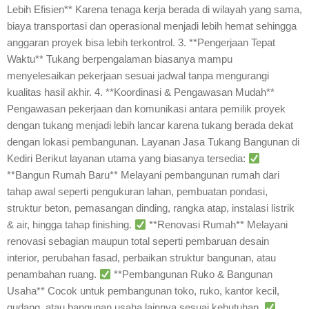
Lebih Efisien** Karena tenaga kerja berada di wilayah yang sama,
biaya transportasi dan operasional menjadi lebih hemat sehingga
anggaran proyek bisa lebih terkontrol. 3. **Pengerjaan Tepat
Waktu** Tukang berpengalaman biasanya mampu
menyelesaikan pekerjaan sesuai jadwal tanpa mengurangi
kualitas hasil akhir. 4. **Koordinasi & Pengawasan Mudah**
Pengawasan pekerjaan dan komunikasi antara pemilik proyek
dengan tukang menjadi lebih lancar karena tukang berada dekat
dengan lokasi pembangunan. Layanan Jasa Tukang Bangunan di
Kediri Berikut layanan utama yang biasanya tersedia:
**Bangun Rumah Baru** Melayani pembangunan rumah dari
tahap awal seperti pengukuran lahan, pembuatan pondasi,
struktur beton, pemasangan dinding, rangka atap, instalasi listrik
& air, hingga tahap finishing.
**Renovasi Rumah** Melayani
renovasi sebagian maupun total seperti pembaruan desain
interior, perubahan fasad, perbaikan struktur bangunan, atau
penambahan ruang.
**Pembangunan Ruko & Bangunan
Usaha** Cocok untuk pembangunan toko, ruko, kantor kecil,
gudang, atau bangunan usaha lainnya sesuai kebutuhan.