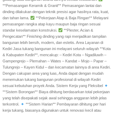
**Pemasangan Keramik & Granit** Pemasangan lantai dan
dinding dilakukan dengan teknik presisi agar hasilnya rata, kuat,
dan tahan lama.
**Pekerjaan Atap & Baja Ringan** Melayani
pemasangan rangka atap kayu maupun baja ringan sesuai
standar keselamatan konstruksi.
**Plester, Acian &
Pengecatan** Finishing dinding yang rapi menjadikan tampilan
bangunan lebih bersih, modern, dan estetis. Area Layanan di
Kediri Jasa tukang bangunan ini melayani seluruh wilayah **Kota
& Kabupaten Kediri**, mencakup: – Kediri Kota – Ngadiluwih –
Gampengrejo – Plemahan – Wates – Kandat – Mojo – Papar –
Tulungrejo – Kayen Kidul – dan kecamatan lainnya di area Kediri.
Dengan cakupan area yang luas, Anda dapat dengan mudah
menemukan tukang bangunan profesional di wilayah Kediri
sesuai kebutuhan proyek Anda. Sistem Kerja yang Fleksibel
**Sistem Borongan** Biaya dihitung berdasarkan total pekerjaan
yang telah disepakati sejak awal sehingga anggaran lebih jelas
terkontrol.
**Sistem Harian** Pembayaran dihitung per hari
kerja tukang, biasanya digunakan untuk renovasi kecil atau