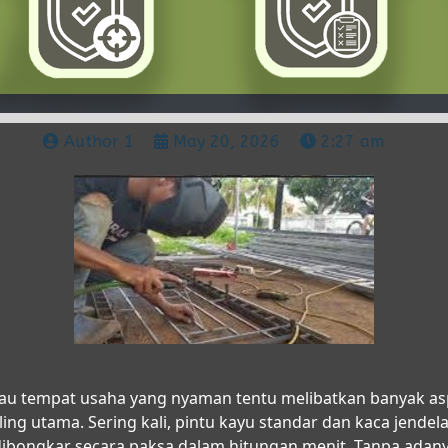
Author 1
May 20, 2026
2:27 am
u tempat usaha yang nyaman tentu melibatkan banyak a
aling utama. Sering kali, pintu kayu standar dan kaca jendel
bongkar secara paksa dalam hitungan menit. Tanpa adanya