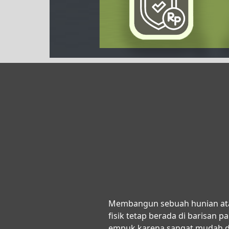
Membangun sebuah hunian ata
fisik tetap berada di barisan p
empuk karena sangat mudah di