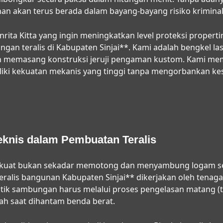
an akan terus berada dalam bayang-bayang risiko kriminali
ita Kitta yang ingin meningkatkan level proteksi propertiny
n teralis di Kabupaten Sinjai**. Kami adalah bengkel las 
 memasang konstruksi jeruji pengaman kustom. Kami mem
liki kekuatan mekanis yang tinggi tanpa mengorbankan ke
eknis dalam Pembuatan Teralis
kuat bukan sekadar memotong dan menyambung logam sec
alis bangunan Kabupaten Sinjai** dikerjakan oleh tenaga
titik sambungan harus melalui proses pengelasan matang (t
tah saat dihantam benda berat.