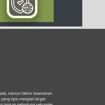
spek, namun faktor keamanan
a yang tipis menjadi target
 lapisan pelindung sekunder,