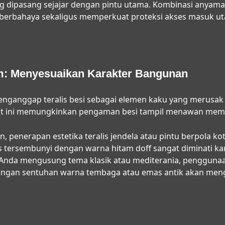
g dipasang sejajar dengan pintu utama. Kombinasi anyama
erbahaya sekaligus memperkuat proteksi akses masuk u
om: Menyesuaikan Karakter Bangunan
nganggap teralis besi sebagai elemen kaku yang merusak
saat ini memungkinkan pengaman besi tampil menawan memp
 penerapan estetika teralis jendela atau pintu berpola kot
is tersembunyi dengan warna hitam doff sangat diminati k
h Anda mengusung tema klasik atau mediterania, penggunaa
dengan sentuhan warna tembaga atau emas antik akan me