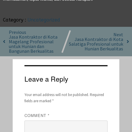
Category :
Uncategorized
Previous
Next
Jasa Kontraktor di Kota
Jasa Kontraktor di Kota
Magelang Profesional
Salatiga Profesional untuk
untuk Hunian dan
Hunian Berkualitas
Bangunan Berkualitas
Leave a Reply
Your email address will not be published.
Required
fields are marked
*
COMMENT
*