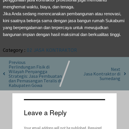
menghemat waktu, biaya, dan tenaga.
Jika Anda sedang merencanakan pembangunan atau renovasi,
kini saatnya bekerja sama dengan jasa bangun rumah Sukabumi
yang berpengalaman dan terpercaya untuk mewujudkan
bangunan impian dengan hasil maksimal dan berkualitas tinggi.
Category :
02 JASA KONTRAKTOR
Previous
Perlindungan Fisik di
Next
Wilayah Penyangga
Jasa Kontraktor di
Strategis: Jasa Pembuatan
Sumedang
dan Pemasangan Teralis di
Kabupaten Gowa
Leave a Reply
Your email address will not be published.
Required