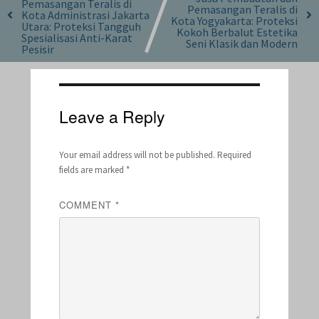
Pemasangan Teralis di
Pemasangan Teralis di
Kota Administrasi Jakarta
Kota Yogyakarta: Proteksi
Utara: Proteksi Tangguh
Kokoh Berbalut Estetika
Spesialisasi Anti-Karat
Seni Klasik dan Modern
Pesisir
Leave a Reply
Your email address will not be published.
Required
fields are marked
*
COMMENT
*