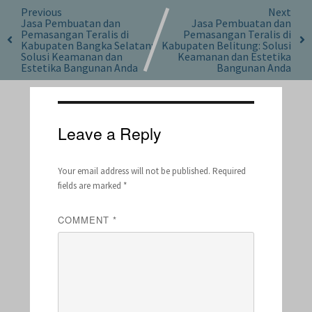
Previous
Next
Jasa Pembuatan dan
Jasa Pembuatan dan
Pemasangan Teralis di
Pemasangan Teralis di
Kabupaten Bangka Selatan:
Kabupaten Belitung: Solusi
Solusi Keamanan dan
Keamanan dan Estetika
Estetika Bangunan Anda
Bangunan Anda
Leave a Reply
Your email address will not be published.
Required
fields are marked
*
COMMENT
*