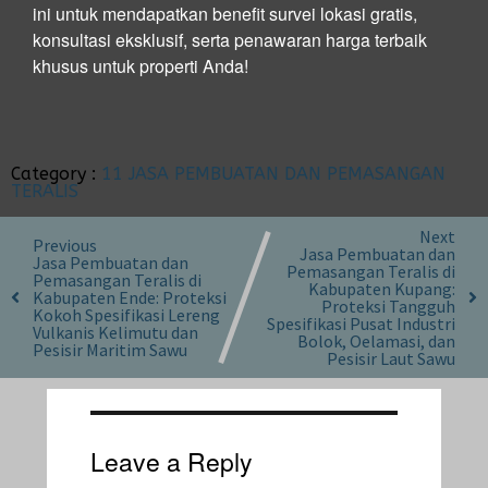
ini untuk mendapatkan benefit survei lokasi gratis,
konsultasi eksklusif, serta penawaran harga terbaik
khusus untuk properti Anda!
Category :
11 JASA PEMBUATAN DAN PEMASANGAN
TERALIS
Next
Previous
Jasa Pembuatan dan
Jasa Pembuatan dan
Pemasangan Teralis di
Pemasangan Teralis di
Kabupaten Kupang:
Kabupaten Ende: Proteksi
Proteksi Tangguh
Kokoh Spesifikasi Lereng
Spesifikasi Pusat Industri
Vulkanis Kelimutu dan
Bolok, Oelamasi, dan
Pesisir Maritim Sawu
Pesisir Laut Sawu
Leave a Reply