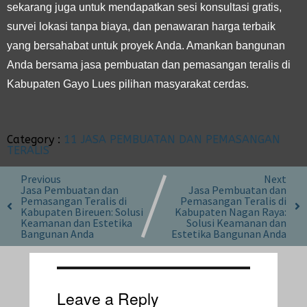
sekarang juga untuk mendapatkan sesi konsultasi gratis,
survei lokasi tanpa biaya, dan penawaran harga terbaik
yang bersahabat untuk proyek Anda. Amankan bangunan
Anda bersama jasa pembuatan dan pemasangan teralis di
Kabupaten Gayo Lues pilihan masyarakat cerdas.
Category :
11 JASA PEMBUATAN DAN PEMASANGAN
TERALIS
Previous
Next
Jasa Pembuatan dan
Jasa Pembuatan dan
Pemasangan Teralis di
Pemasangan Teralis di
Kabupaten Bireuen: Solusi
Kabupaten Nagan Raya:
Keamanan dan Estetika
Solusi Keamanan dan
Bangunan Anda
Estetika Bangunan Anda
Leave a Reply