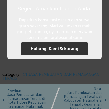
Segera Amankan Hunian Anda!
Dapatkan konsultasi desain dan survei
gratis sekarang. Mari wujudkan rumah
yang lebih aman, nyaman, dan menawan
bersama tim profesional kami.
Hubungi Kami Sekarang
Category :
11 JASA PEMBUATAN DAN PEMASANGAN
TERALIS
Next
Previous
Jasa Pembuatan dan
Jasa Pembuatan dan
Pemasangan Teralis di
Pemasangan Teralis di
Kabupaten Halmahera
Kota Tidore Kepulauan:
Tengah: Keamanan
Keamanan Maksimal,
Maksimal, Estetika