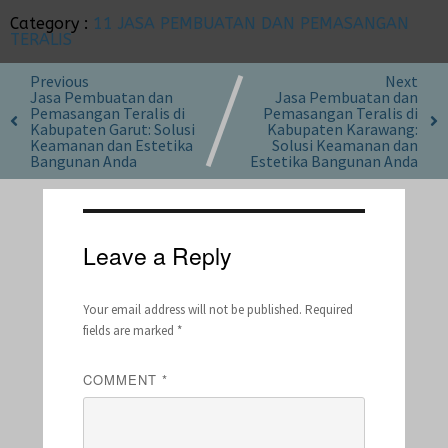
Category :
11 JASA PEMBUATAN DAN PEMASANGAN
TERALIS
Previous
Next
Jasa Pembuatan dan
Jasa Pembuatan dan
Pemasangan Teralis di
Pemasangan Teralis di
Kabupaten Garut: Solusi
Kabupaten Karawang:
Keamanan dan Estetika
Solusi Keamanan dan
Bangunan Anda
Estetika Bangunan Anda
Leave a Reply
Your email address will not be published.
Required
fields are marked
*
COMMENT
*