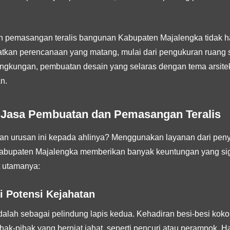
n pemasangan teralis bangunan Kabupaten Majalengka tidak 
tkan perencanaan yang matang, mulai dari pengukuran ruang se
ngkungan, pembuatan desain yang selaras dengan tema arsite
n.
Jasa Pembuatan dan Pemasangan Teralis
 urusan ini kepada ahlinya? Menggunakan layanan dari pen
abupaten Majalengka memberikan banyak keuntungan yang signif
t utamanya:
i Potensi Kejahatan
 adalah sebagai pelindung lapis kedua. Kehadiran besi-besi kok
ak-pihak yang berniat jahat, seperti pencuri atau perampok. 