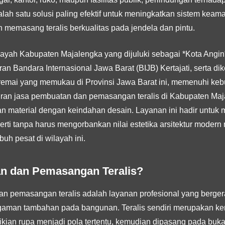
Salah satu solusi paling efektif untuk meningkatkan sistem ke
n memasang teralis berkualitas pada jendela dan pintu.
ilayah Kabupaten Majalengka yang dijuluki sebagai *Kota Angi
ran Bandara Internasional Jawa Barat (BIJB) Kertajati, serta dik
iremai yang memukau di Provinsi Jawa Barat ini, memenuhi 
iran jasa pembuatan dan pemasangan teralis di Kabupaten Maj
n material dengan keindahan desain. Layanan ini hadir untuk
i tanpa harus mengorbankan nilai estetika arsitektur modern m
h pesat di wilayah ini.
an dan Pemasangan Teralis?
 pemasangan teralis adalah layanan profesional yang bergera
gaman tambahan pada bangunan. Teralis sendiri merupakan ker
kian rupa menjadi pola tertentu, kemudian dipasang pada buka