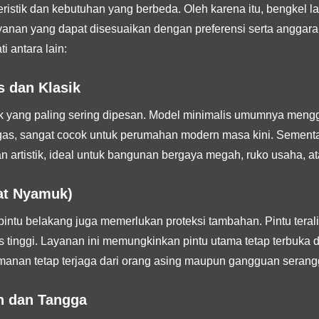
istik dan kebutuhan yang berbeda. Oleh karena itu, bengkel las
yanan yang dapat disesuaikan dengan preferensi serta anggara
i antara lain:
s dan Klasik
k yang paling sering dipesan. Model minimalis umumnya menggu
egas, sangat cocok untuk perumahan modern masa kini. Sement
n artistik, ideal untuk bangunan bergaya megah, ruko usaha, ata
wat Nyamuk)
 pintu belakang juga memerlukan proteksi tambahan. Pintu tera
tinggi. Layanan ini memungkinkan pintu utama tetap terbuka di 
manan tetap terjaga dari orang asing maupun gangguan serang
n dan Tangga