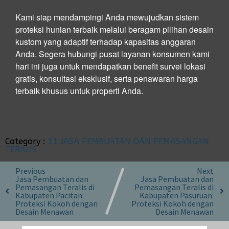
Kami siap mendampingi Anda mewujudkan sistem
proteksi hunian terbaik melalui beragam pilihan desain
kustom yang adaptif terhadap kapasitas anggaran
Anda. Segera hubungi pusat layanan konsumen kami
hari ini juga untuk mendapatkan benefit survei lokasi
gratis, konsultasi eksklusif, serta penawaran harga
terbaik khusus untuk properti Anda.
Category :
11 JASA PEMBUATAN DAN PEMASANGAN
TERALIS
Previous
Next
Jasa Pembuatan dan
Jasa Pembuatan dan
Pemasangan Teralis di
Pemasangan Teralis di
Kabupaten Pacitan:
Kabupaten Pasuruan:
Proteksi Kokoh dengan
Proteksi Kokoh dengan
Desain Menawan
Desain Menawan