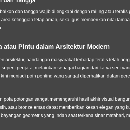
n dan Tangga
balkon dan tangga wajib dilengkapi dengan railing atau terali
 area ketinggian tetap aman, sekaligus memberikan nilai tamba
.
la atau Pintu dalam Arsitektur Modern
 arsitektur, pandangan masyarakat terhadap teralis telah berges
seperti penjara, melainkan sebagai bagian dari karya seni y
tu kini menjadi poin penting yang sangat diperhatikan dalam pe
dan pola potongan sangat memengaruhi hasil akhir visual ban
 bersih, atau bronze emas dapat memberikan kesan elegan yang k
 bayangan geometris yang indah saat terkena sinar matahari, me