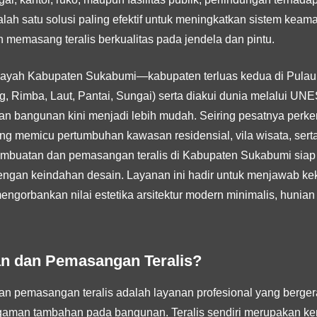
Salah satu solusi paling efektif untuk meningkatkan sistem ke
n memasang teralis berkualitas pada jendela dan pintu.
wilayah Kabupaten Sukabumi—kabupaten terluas kedua di Pulau
, Rimba, Laut, Pantai, Sungai) serta diakui dunia melalui U
bangunan kini menjadi lebih mudah. Seiring pesatnya perkemb
yang memicu pertumbuhan kawasan residensial, vila wisata, serta
pembuatan dan pemasangan teralis di Kabupaten Sukabumi siap
ngan keindahan desain. Layanan ini hadir untuk menjawab ke
ngorbankan nilai estetika arsitektur modern minimalis, hunian
an dan Pemasangan Teralis?
 pemasangan teralis adalah layanan profesional yang bergera
gaman tambahan pada bangunan. Teralis sendiri merupakan ker