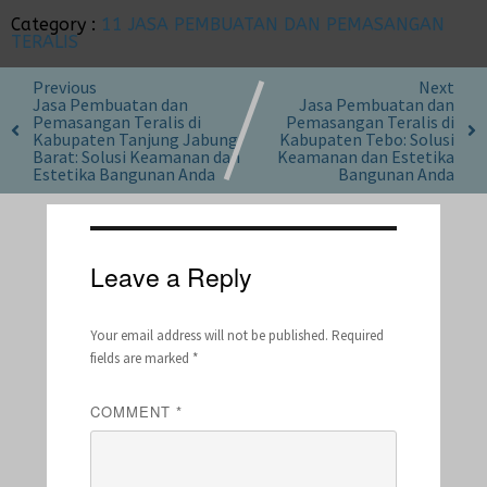
Category :
11 JASA PEMBUATAN DAN PEMASANGAN
TERALIS
Previous
Next
Jasa Pembuatan dan
Jasa Pembuatan dan
Pemasangan Teralis di
Pemasangan Teralis di
Kabupaten Tanjung Jabung
Kabupaten Tebo: Solusi
Barat: Solusi Keamanan dan
Keamanan dan Estetika
Estetika Bangunan Anda
Bangunan Anda
Leave a Reply
Your email address will not be published.
Required
fields are marked
*
COMMENT
*