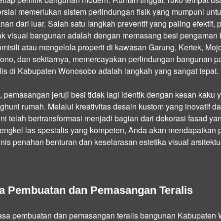
ersial memerlukan sistem perlindungan fisik yang mumpuni un
an dari luar. Salah satu langkah preventif yang paling efektif, 
k visual bangunan adalah dengan memasang besi pengaman ber
misili atau mengelola properti di kawasan Garung, Kertek, M
sono, dan sekitarnya, memercayakan perlindungan bangunan 
is di Kabupaten Wonosobo adalah langkah yang sangat tepat.
i, pemasangan jeruji besi tidak lagi identik dengan kesan kak
huni rumah. Melalui kreativitas desain kustom yang inovatif d
ni telah bertransformasi menjadi bagian dari dekorasi fasad y
engkel las spesialis yang kompeten, Anda akan mendapatkan
is penahan benturan dan keselarasan estetika visual arsitekt
sa Pembuatan dan Pemasangan Teralis
jasa pembuatan dan pemasangan teralis bangunan Kabupate