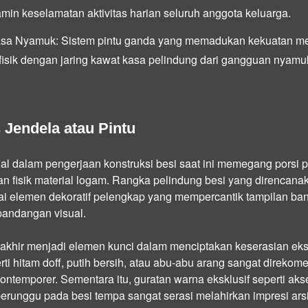
in keselamatan aktivitas harian seluruh anggota keluarga.
asa Nyamuk:
Sistem pintu ganda yang memadukan kekuatan meka
isik dengan jaring kawat kasa pelindung dari gangguan nyamuk
s Jendela atau Pintu
ual dalam pengerjaan konstruksi besi saat ini memegang porsi p
n fisik material logam. Rangka pelindung besi yang direncan
ai elemen dekoratif pelengkap yang mempercantik tampilan ba
pandangan visual.
akhir menjadi elemen kunci dalam menciptakan keserasian ekst
ti hitam doff, putih bersih, atau abu-abu arang sangat direkom
ntemporer. Sementara itu, guratan warna eksklusif seperti aks
erunggu pada besi tempa sangat serasi melahirkan impresi arsi