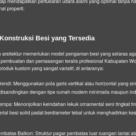
tap mendapatkan pertukaran udara alami yang optimal tanpa 
al properti.
Konstruksi Besi yang Tersedia
n arsitektur memerlukan model pengaman besi yang selaras agar 
 pembuatan dan pemasangan teralis profesional Kabupaten W
roduk kustom yang sangat variatif, di antaranya:
rendi:
Menggunakan pola garis vertikal atau horizontal yang si
 disandingkan dengan tipe rumah modern minimalis maupun indu
Tempa:
Menonjolkan keindahan lekuk ornamental seni tingkat ting
ial besi solid padat berdiameter tebal untuk menghadirkan k
embatas Balkon:
Struktur pagar pembatas luar ruangan lantai a