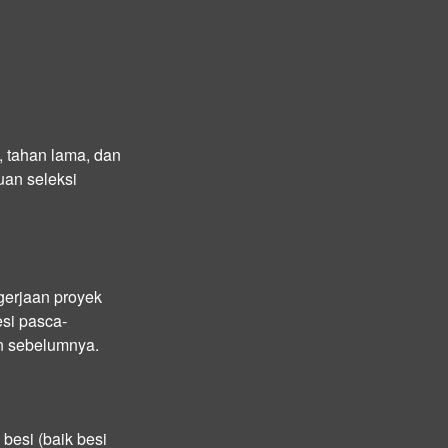
 tahan lama, dan
uan seleksi
gerjaan proyek
esi pasca-
en sebelumnya.
esi (baik besi