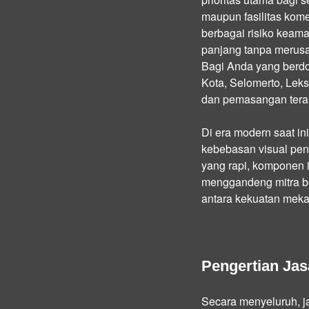
maupun fasilitas kom
berbagai risiko keaman
panjang tanpa merusa
Bagi Anda yang berdo
Kota, Selomerto, Lek
dan pemasangan teral
Di era modern saat in
kebebasan visual peng
yang rapi, komponen i
menggandeng mitra b
antara kekuatan mekan
Pengertian Ja
Secara menyeluruh, 