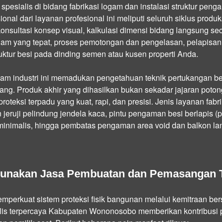
spesialis di bidang fabrikasi logam dan instalasi struktur peng
nal dari layanan profesional ini meliputi seluruh siklus produksi
onsultasi konsep visual, kalkulasi dimensi bidang langsung seca
gam yang tepat, proses pemotongan dan pengelasan, pelapisan z
ktur besi pada dinding semen atau kusen properti Anda.
alam industri ini memadukan pengetahuan teknik pertukangan 
ruang. Produk akhir yang dihasilkan bukan sekadar jajaran poton
roteksi terpadu yang kuat, rapi, dan presisi. Jenis layanan fa
eruji pelindung jendela kaca, pintu pengaman besi berlapis (p
 minimalis, hingga pembatas pengaman area void dan balkon lant
unakan Jasa Pembuatan dan Pemasangan T
perkuat sistem proteksi fisik bangunan melalui kemitraan b
is terpercaya Kabupaten Wononosobo memberikan kontribusi pos