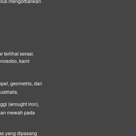
harus mengorbankan
terlihat serasi.
onosobo, kami
mpel, geometris, dan
strialis.
gi (wrought iron),
esan mewah pada
tas yang dipasang