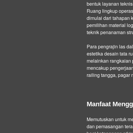
bentuk layanan teknis 
Ruang lingkup operasio
dimulai dari tahapan k
pemilihan material lo
teknik penanaman stru
Para pengrajin las d
estetika desain tata 
melainkan rangkaian p
mencakup pengerjaan j
railing tangga, pagar
Manfaat Mengg
Memutuskan untuk mem
dan pemasangan teral