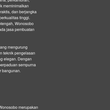
tuk meminimalkan
praktis, dan berjangka
kualitas tinggi.
ojotengah, Wonosobo
pada jasa pembuatan
u yang mengurung
an teknik pengelasan
ang elegan. Dengan
 perpaduan sempurna
ur bangunan.
n Wonosobo merupakan