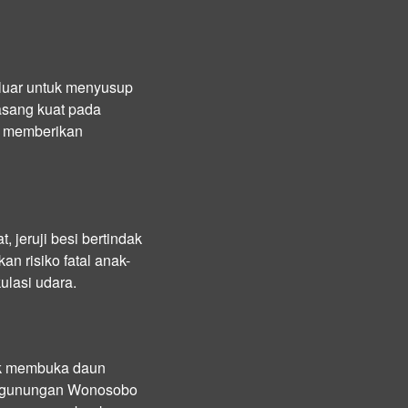
 luar untuk menyusup
asang kuat pada
an memberikan
, jeruji besi bertindak
n risiko fatal anak-
ulasi udara.
uk membuka daun
 pegunungan Wonosobo