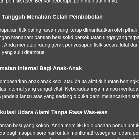
n pemilik aset. Berikut beberapa poin manfaat rillnya:
k Tangguh Menahan Celah Pembobolan
upakan titik paling rawan yang kerap dimanfaatkan oleh pihak
engan menanam barisan besi solid berkekuatan tinggi yang terp
en, Anda menutup ruang gerak penyusupan fisik secara total d
yang sulit ditembus.
matan Internal Bagi Anak-Anak
besarkan anak-anak kecil atau balita aktif di hunian bertingkat
as internal yang sangat vital. Keberadaannya mampu meniadaka
ea jendela lantai atas yang sedang dibuka demi melancarkan sirk
irkulasi Udara Alami Tanpa Rasa Was-was
man besi yang kokoh, Anda memiliki keleluasaan penuh unt
pada pagi maupun sore hari untuk menikmati kesegaran udara