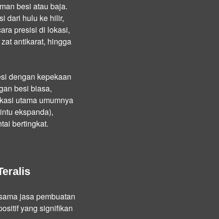
aman besi atau baja.
 dari hulu ke hilir,
ra presisi di lokasi,
at antikarat, hingga
besi dengan kepekaan
gan besi biasa,
brikasi utama umumnya
intu ekspanda),
ai bertingkat.
eralis
ersama jasa pembuatan
itif yang signifikan