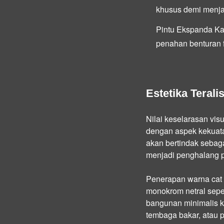
khusus demi menjam
Pintu Ekspanda K
penahan benturan f
Estetika Terali
Nilai keselarasan vis
dengan aspek kekuata
akan bertindak sebag
menjadi penghalang 
Penerapan warna cat 
monokrom netral seper
bangunan minimalis ko
tembaga bakar, atau p