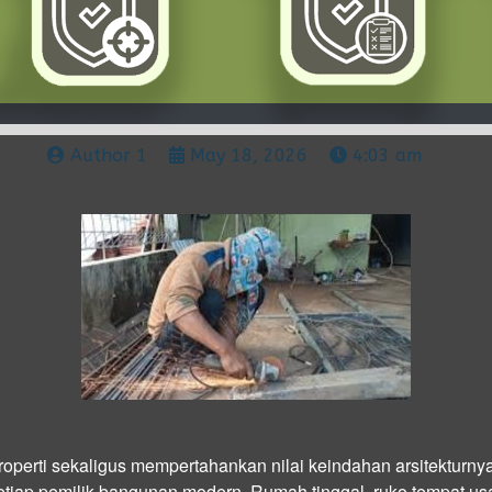
Author 1
May 18, 2026
4:03 am
perti sekaligus mempertahankan nilai keindahan arsitekturnya 
setiap pemilik bangunan modern. Rumah tinggal, ruko tempat us