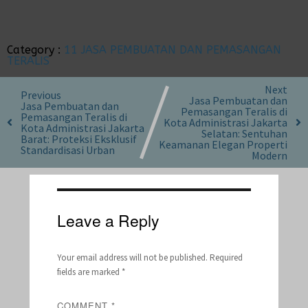
Category :
11 JASA PEMBUATAN DAN PEMASANGAN
TERALIS
Next
Previous
Jasa Pembuatan dan
Jasa Pembuatan dan
Pemasangan Teralis di
Pemasangan Teralis di
Kota Administrasi Jakarta
Kota Administrasi Jakarta
Selatan: Sentuhan
Barat: Proteksi Eksklusif
Keamanan Elegan Properti
Standardisasi Urban
Modern
Leave a Reply
Your email address will not be published.
Required
fields are marked
*
COMMENT
*