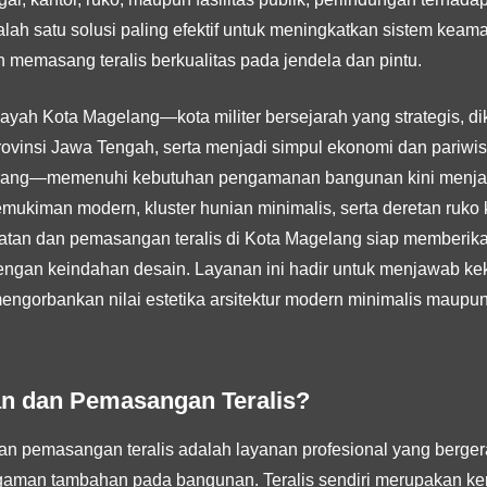
Salah satu solusi paling efektif untuk meningkatkan sistem ke
n memasang teralis berkualitas pada jendela dan pintu.
ayah Kota Magelang—kota militer bersejarah yang strategis, dik
ovinsi Jawa Tengah, serta menjadi simpul ekonomi dan pariwi
ang—memenuhi kebutuhan pengamanan bangunan kini menjadi 
emukiman modern, kluster hunian minimalis, serta deretan ruko
uatan dan pemasangan teralis di Kota Magelang siap memberika
ngan keindahan desain. Layanan ini hadir untuk menjawab ke
ngorbankan nilai estetika arsitektur modern minimalis maupun
an dan Pemasangan Teralis?
 pemasangan teralis adalah layanan profesional yang bergera
gaman tambahan pada bangunan. Teralis sendiri merupakan ker