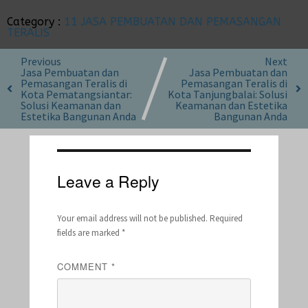
Category :
11 JASA PEMBUATAN DAN PEMASANGAN
TERALIS
Previous
Next
Jasa Pembuatan dan
Jasa Pembuatan dan
Pemasangan Teralis di
Pemasangan Teralis di
Kota Pematangsiantar:
Kota Tanjungbalai: Solusi
Solusi Keamanan dan
Keamanan dan Estetika
Estetika Bangunan Anda
Bangunan Anda
Leave a Reply
Your email address will not be published.
Required
fields are marked
*
COMMENT
*