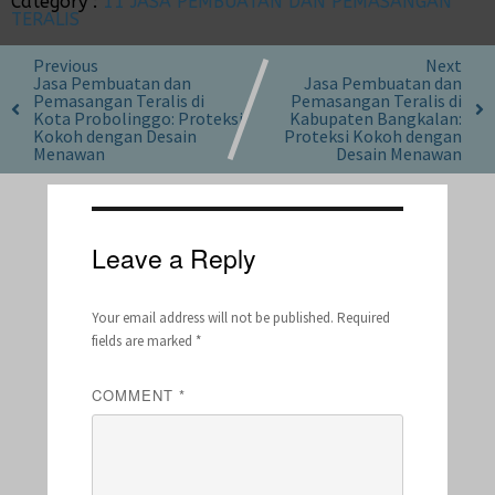
Category :
11 JASA PEMBUATAN DAN PEMASANGAN
TERALIS
Previous
Next
Jasa Pembuatan dan
Jasa Pembuatan dan
Pemasangan Teralis di
Pemasangan Teralis di
Kota Probolinggo: Proteksi
Kabupaten Bangkalan:
Kokoh dengan Desain
Proteksi Kokoh dengan
Menawan
Desain Menawan
Leave a Reply
Your email address will not be published.
Required
fields are marked
*
COMMENT
*