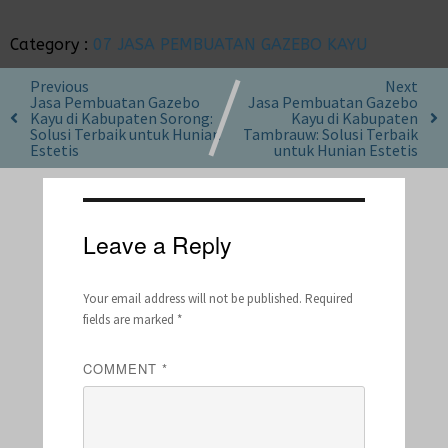
Category :
07 JASA PEMBUATAN GAZEBO KAYU
Previous
Next
Jasa Pembuatan Gazebo
Jasa Pembuatan Gazebo
Kayu di Kabupaten Sorong:
Kayu di Kabupaten
Solusi Terbaik untuk Hunian
Tambrauw: Solusi Terbaik
Estetis
untuk Hunian Estetis
Leave a Reply
Your email address will not be published.
Required
fields are marked
*
COMMENT
*