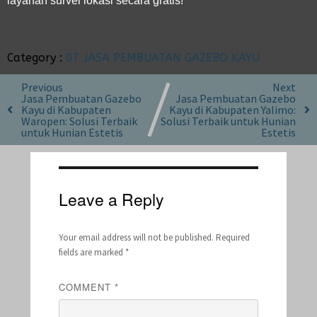
layanan survei lokasi secara gratis!
Category :
07 JASA PEMBUATAN GAZEBO KAYU
Previous
Next
Jasa Pembuatan Gazebo
Jasa Pembuatan Gazebo
Kayu di Kabupaten
Kayu di Kabupaten Yalimo:
Waropen: Solusi Terbaik
Solusi Terbaik untuk Hunian
untuk Hunian Estetis
Estetis
Leave a Reply
Your email address will not be published.
Required
fields are marked
*
COMMENT
*