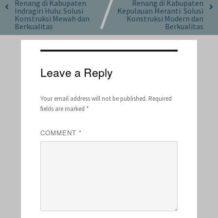
Renang di Kabupaten
Renang di Kabupaten
Indragiri Hulu: Solusi
Kepulauan Meranti: Solusi
Konstruksi Mewah dan
Konstruksi Modern dan
Berkualitas
Berkualitas
Leave a Reply
Your email address will not be published.
Required
fields are marked
*
COMMENT
*