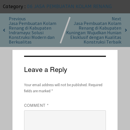
Category :
06 JASA PEMBUATAN KOLAM RENANG
Previous
Next
Jasa Pembuatan Kolam
Jasa Pembuatan Kolam
Renang di Kabupaten
Renang di Kabupaten
Indramayu: Solusi
Kuningan: Wujudkan Hunian
Konstruksi Modern dan
Eksklusif dengan Kualitas
Berkualitas
Konstruksi Terbaik
Leave a Reply
Your email address will not be published.
Required
fields are marked
*
COMMENT
*