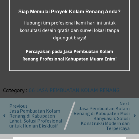
Siap Memulai Proyek Kolam Renang Anda?
Hubungi tim profesional kami hari ini untuk
konsultasi desain gratis dan survei lokasi tanpa
dipungut biaya!
Percayakan pada Jasa Pembuatan Kolam
Renang Profesional Kabupaten Muara Enim!
Category :
06 JASA PEMBUATAN KOLAM RENANG
Next
Previous
Jasa Pembuatan Kolam
Jasa Pembuatan Kolam
Renang di Kabupaten Musi
Renang di Kabupaten
Banyuasin: Solusi
Lahat: Solusi Profesional
Konstruksi Modern dan
untuk Hunian Eksklusif
Terpercaya