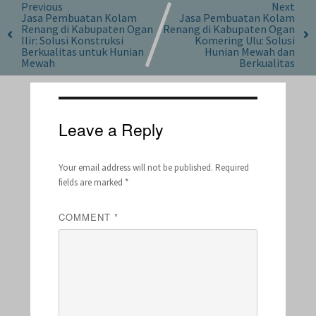
Previous
Next
Jasa Pembuatan Kolam
Jasa Pembuatan Kolam
Renang di Kabupaten Ogan
Renang di Kabupaten Ogan
Ilir: Solusi Konstruksi
Komering Ulu: Solusi
Berkualitas untuk Hunian
Hunian Mewah dan
Mewah
Berkualitas
Leave a Reply
Your email address will not be published.
Required
fields are marked
*
COMMENT
*