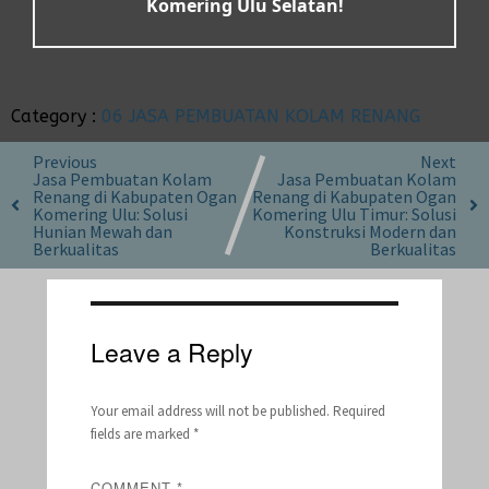
Komering Ulu Selatan!
Category :
06 JASA PEMBUATAN KOLAM RENANG
Previous
Next
Jasa Pembuatan Kolam
Jasa Pembuatan Kolam
Renang di Kabupaten Ogan
Renang di Kabupaten Ogan
Komering Ulu: Solusi
Komering Ulu Timur: Solusi
Hunian Mewah dan
Konstruksi Modern dan
Berkualitas
Berkualitas
Leave a Reply
Your email address will not be published.
Required
fields are marked
*
COMMENT
*