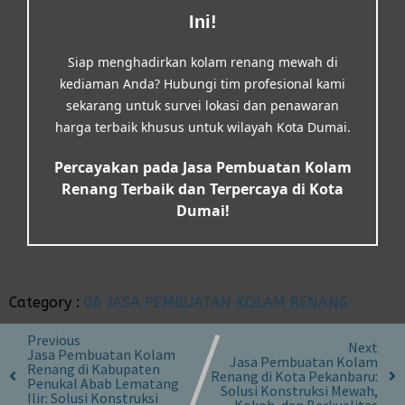
Ini!
Siap menghadirkan kolam renang mewah di
kediaman Anda? Hubungi tim profesional kami
sekarang untuk survei lokasi dan penawaran
harga terbaik khusus untuk wilayah Kota Dumai.
Percayakan pada Jasa Pembuatan Kolam
Renang Terbaik dan Terpercaya di Kota
Dumai!
Category :
06 JASA PEMBUATAN KOLAM RENANG
Previous
Next
Jasa Pembuatan Kolam
Jasa Pembuatan Kolam
Renang di Kabupaten
Renang di Kota Pekanbaru:
Penukal Abab Lematang
Solusi Konstruksi Mewah,
Ilir: Solusi Konstruksi
Kokoh, dan Berkualitas