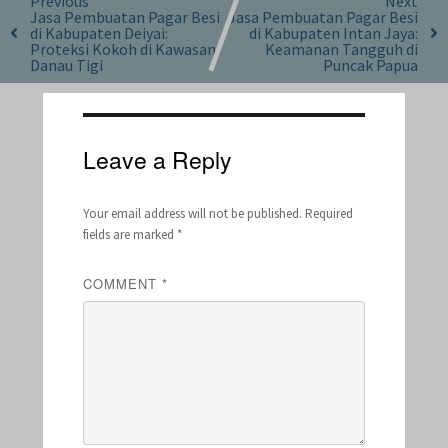
Previous
Next
Jasa Pembuatan Pagar Besi
Jasa Pembuatan Pagar Besi
di Kabupaten Deiyai:
di Kabupaten Intan Jaya:
Proteksi Kokoh di Kawasan
Keamanan Tangguh di
Danau Tigi
Puncak Papua
Leave a Reply
Your email address will not be published.
Required
fields are marked
*
COMMENT
*