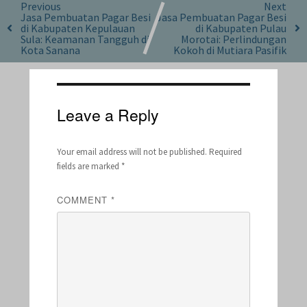
Previous
Next
Jasa Pembuatan Pagar Besi
Jasa Pembuatan Pagar Besi
di Kabupaten Kepulauan
di Kabupaten Pulau
Sula: Keamanan Tangguh di
Morotai: Perlindungan
Kota Sanana
Kokoh di Mutiara Pasifik
Leave a Reply
Your email address will not be published.
Required
fields are marked
*
COMMENT
*