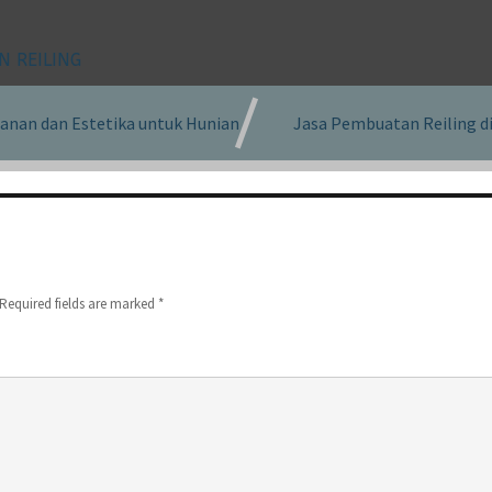
N REILING
anan dan Estetika untuk Hunian
Jasa Pembuatan Reiling d
Required fields are marked
*