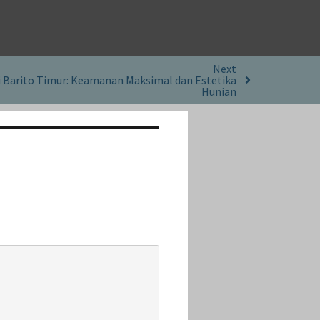
Next
i Barito Timur: Keamanan Maksimal dan Estetika
Hunian