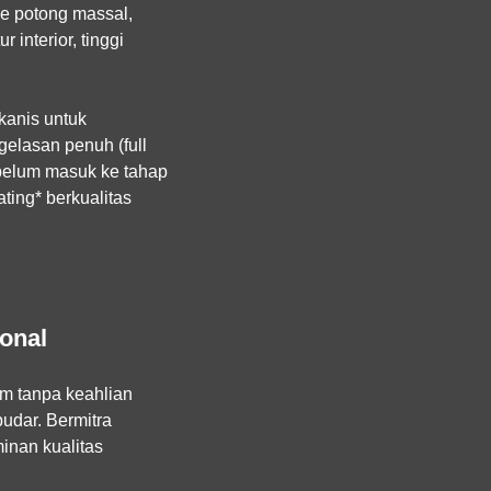
de potong massal,
interior, tinggi
kanis untuk
elasan penuh (full
ebelum masuk ke tahap
ting* berkualitas
onal
m tanpa keahlian
pudar. Bermitra
nan kualitas