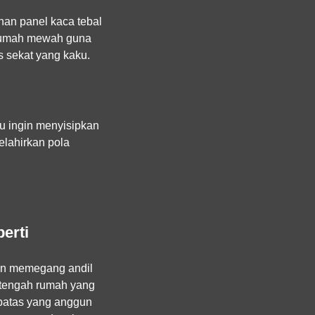
han panel kaca tebal
 rumah mewah guna
 sekat yang kaku.
u ingin menyisipkan
elahirkan pola
erti
lkon memegang andil
a tengah rumah yang
batas yang anggun