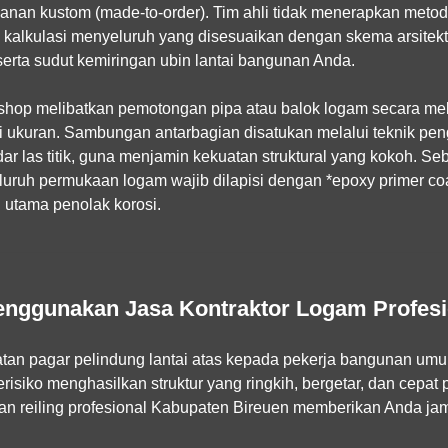
sanan kustom (made-to-order). Tim ahli tidak menerapkan meto
alkulasi menyeluruh yang disesuaikan dengan skema arsitektur 
serta sudut kemiringan ubin lantai bangunan Anda.
shop melibatkan pemotongan pipa atau balok logam secara me
 ukuran. Sambungan antarbagian disatukan melalui teknik peng
ar las titik, guna menjamin kekuatan struktural yang kokoh. S
luruh permukaan logam wajib dilapisi dengan *epoxy primer coa
 utama penolak korosi.
nggunakan Jasa Kontraktor Logam Profesi
n pagar pelindung lantai atas kepada pekerja bangunan umu
isiko menghasilkan struktur yang ringkih, bergetar, dan cepat 
n reiling profesional Kabupaten Bireuen
memberikan Anda jami