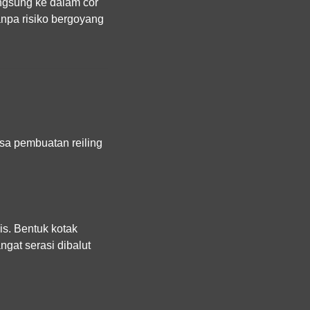
ngsung ke dalam cor
tanpa risiko bergoyang
asa pembuatan reiling
s. Bentuk kotak
ngat serasi dibalut