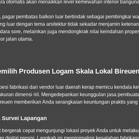
ara otomatis akan menaikkan level kemewahan interior bangunan
r, pagar pembatas balkon luar bertindak sebagai pembingkai wa
ing luar dengan tema arsitektur tidak sekadar menjamin ketena
dara sore, melainkan juga mendongkrak nilai keindahan properti 
or jalan utama.
milih Produsen Logam Skala Lokal Bireue
i fabrikasi dari vendor luar daerah kerap memicu kendala ket
ukuran dimensi riil. Mengedepankan keunggulan jasa pembuatan 
reuen memberikan Anda serangkaian keuntungan praktis yang 
 Survei Lapangan
at bergerak cepat mengunjungi lokasi proyek Anda untuk melaku
r digital presisi. Langkah ini meminimalisir kesalahan fabrikasi