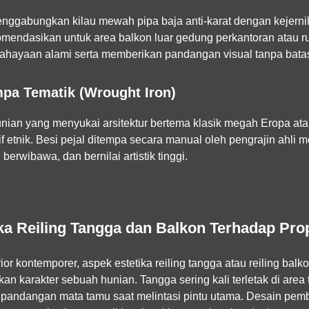
enggabungkan kilau mewah pipa baja anti-karat dengan kejerni
omendasikan untuk area balkon luar gedung perkantoran atau
ayaan alami serta memberikan pandangan visual tanpa batas
mpa Tematik (Wrought Iron)
unian yang menyukai arsitektur bertema klasik megah Eropa ata
f etnik. Besi pejal ditempa secara manual oleh pengrajin ahli m
erwibawa, dan bernilai artistik tinggi.
a Reiling Tangga dan Balkon Terhadap Prop
rior kontemporer, aspek estetika reiling tangga atau reiling ba
n karakter sebuah hunian. Tangga sering kali terletak di are
pandangan mata tamu saat melintasi pintu utama. Desain pem