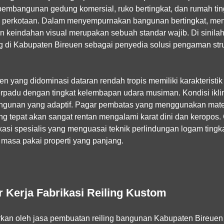
embangunan gedung komersial, ruko bertingkat, dan rumah tin
 perkotaan. Dalam menyempurnakan bangunan bertingkat, men
n keindahan visual merupakan sebuah standar wajib. Di sinila
ng di Kabupaten Bireuen
sebagai penyedia solusi pengaman stru
en yang didominasi dataran rendah tropis memiliki karakteristi
erpadu dengan tingkat kelembapan udara musiman. Kondisi iklim
angunan yang adaptif. Pagar pembatas yang menggunakan mate
 tepat akan sangat rentan mengalami karat dini dan keropos. 
kasi spesialis yang menguasai teknik perlindungan logam tingka
 masa pakai properti yang panjang.
Kerja Fabrikasi Reiling Kustom
rkan oleh
jasa pembuatan reiling bangunan Kabupaten Bireuen