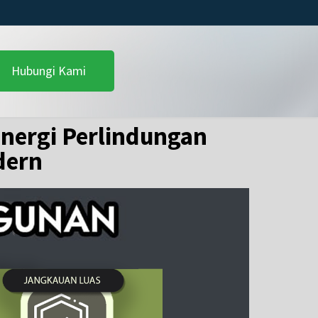
Hubungi Kami
inergi Perlindungan
dern