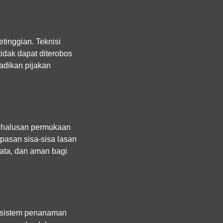
etinggian. Teknisi
tidak dapat diterobos
jadikan pijakan
kehalusan permukaan
pasan sisa-sisa lasan
rata, dan aman bagi
n sistem penanaman