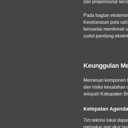
dan proporsional sec
Pada bagian eksterio
Keselarasan pola rail
bersantai menikmati u
sudut pandang eksteri
Keunggulan Me
Memesan komponen bes
dan risiko kesalahan 
wilayah Kabupaten Bi
Ketepatan Agenda
Tim teknisi lokal dap
memakai alat ukur lase