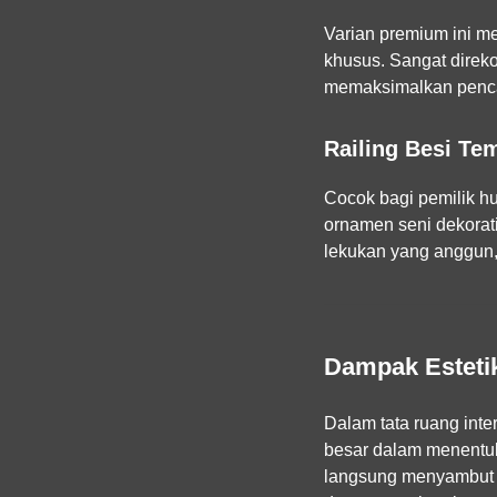
Varian premium ini m
khusus. Sangat direk
memaksimalkan pencah
Railing Besi Te
Cocok bagi pemilik h
ornamen seni dekorati
lekukan yang anggun, b
Dampak Estetik
Dalam tata ruang inte
besar dalam menentuka
langsung menyambut 