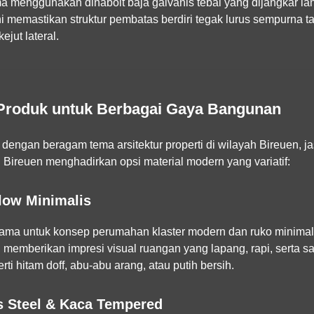
a menggunakan dinabolt baja galvanis tebal yang dijangkar la
 ini memastikan struktur pembatas berdiri tegak lurus sempurna 
jut lateral.
 Produk untuk Berbagai Gaya Bangunan
dengan beragam tema arsitektur properti di wilayah Bireuen,
j
 Bireuen
menghadirkan opsi material modern yang variatif:
llow Minimalis
ama untuk konsep perumahan klaster modern dan ruko minimali
 memberikan impresi visual ruangan yang lapang, rapi, serta sa
i hitam doff, abu-abu arang, atau putih bersih.
ss Steel & Kaca Tempered