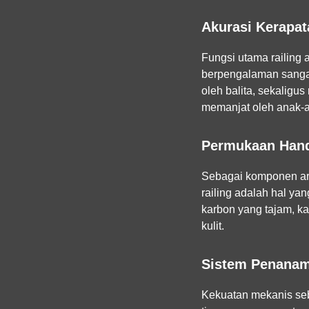
Akurasi Kerapat
Fungsi utama railing a
berpengalaman sangat 
oleh balita, sekaligu
memanjat oleh anak-
Permukaan Hand
Sebagai komponen ars
railing adalah hal ya
karbon yang tajam, k
kulit.
Sistem Penanam
Kekuatan mekanis seb