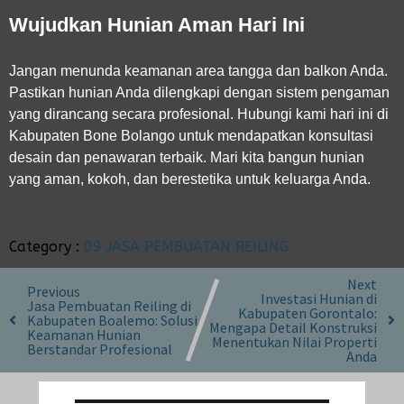
Wujudkan Hunian Aman Hari Ini
Jangan menunda keamanan area tangga dan balkon Anda.
Pastikan hunian Anda dilengkapi dengan sistem pengaman
yang dirancang secara profesional. Hubungi kami hari ini di
Kabupaten Bone Bolango untuk mendapatkan konsultasi
desain dan penawaran terbaik. Mari kita bangun hunian
yang aman, kokoh, dan berestetika untuk keluarga Anda.
Category :
09 JASA PEMBUATAN REILING
Next
Previous
Investasi Hunian di
Jasa Pembuatan Reiling di
Kabupaten Gorontalo:
Kabupaten Boalemo: Solusi
Mengapa Detail Konstruksi
Keamanan Hunian
Menentukan Nilai Properti
Berstandar Profesional
Anda