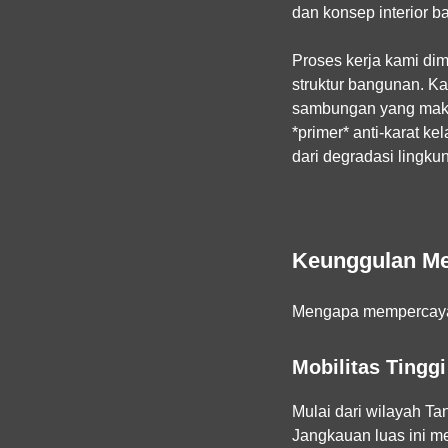
dan konsep interior 
Proses kerja kami dim
struktur bangunan. K
sambungan yang maksi
*primer* anti-karat ke
dari degradasi lingk
Keunggulan Mem
Mengapa mempercayaka
Mobilitas Tingg
Mulai dari wilayah Ta
Jangkauan luas ini me