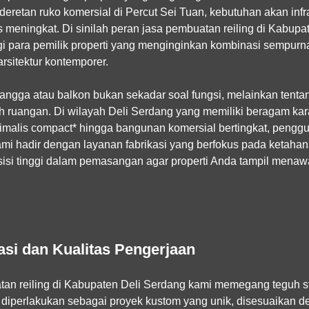
retan ruko komersial di Percut Sei Tuan, kebutuhan akan infra
s meningkat. Di sinilah peran
jasa pembuatan reiling di Kabupa
bagi para pemilik properti yang menginginkan kombinasi sempur
arsitektur kontemporer.
 tangga atau balkon bukan sekadar soal fungsi, melainkan ten
ah ruangan. Di wilayah Deli Serdang yang memiliki beragam kar
nimalis compact* hingga bangunan komersial bertingkat, pengg
ami hadir dengan layanan fabrikasi yang berfokus pada ketahan
resisi tinggi dalam pemasangan agar properti Anda tampil mena
asi dan Kualitas Pengerjaan
an reiling di Kabupaten Deli Serdang
kami memegang teguh st
n diperlakukan sebagai proyek kustom yang unik, disesuaikan 