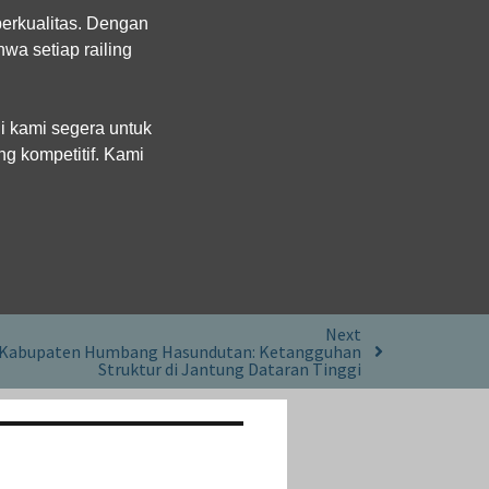
berkualitas. Dengan
wa setiap railing
i kami segera untuk
ng kompetitif. Kami
Next
i Kabupaten Humbang Hasundutan: Ketangguhan
Struktur di Jantung Dataran Tinggi