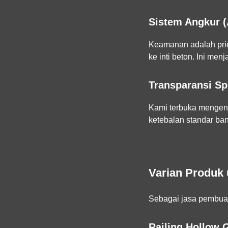
Sistem Angkur 
Keamanan adalah prio
ke inti beton. Ini men
Transparansi Spe
Kami terbuka mengena
ketebalan standar b
Varian Produk
Sebagai
jasa pembuat
Railing Hollow 