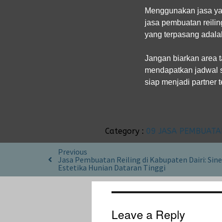
Menggunakan jasa yan
jasa pembuatan reili
yang terpasang adalah
Jangan biarkan area 
mendapatkan jadwal su
siap menjadi partner 
Category :
09 JASA PEMBUATA
Previous
Jasa Pembuatan Reiling di Kabupaten Dairi: Sin
Estetika Hunian Dataran Tinggi
Leave a Reply